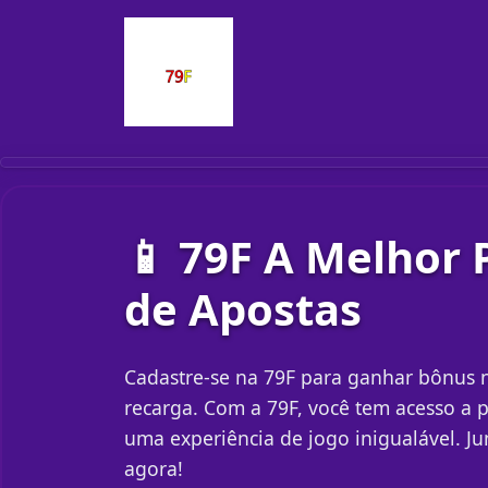
📱 79F A Melhor 
de Apostas
Cadastre-se na 79F para ganhar bônus 
recarga. Com a 79F, você tem acesso a p
uma experiência de jogo inigualável. J
agora!