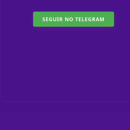
SEGUIR NO TELEGRAM