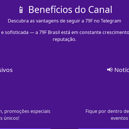
📱 Benefícios do Canal
Descubra as vantagens de seguir a 79F no Telegram
 sofisticada — a 79F Brasil está em constante cresciment
reputação.
sivos
📢 Notí
m, promoções especiais
Fique por dentro d
s únicos!
eventos