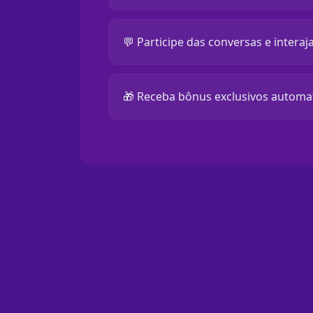
💬 Participe das conversas e interaj
🎁 Receba bônus exclusivos autom