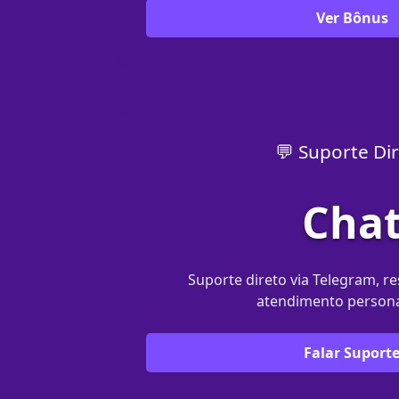
Ver Bônus
💬 Suporte Di
Cha
Suporte direto via Telegram, r
atendimento persona
Falar Suport