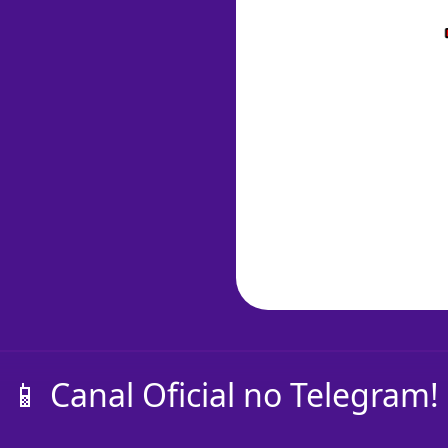
📱 Canal Oficial no Telegram!