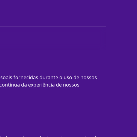
ssoais fornecidas durante o uso de nossos
 contínua da experiência de nossos