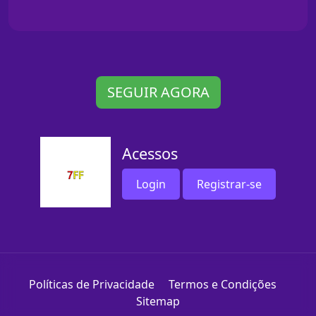
SEGUIR AGORA
Acessos
Login
Registrar-se
Políticas de Privacidade
Termos e Condições
Sitemap