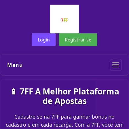
Login
Registrar-se
Menu
📱 7FF A Melhor Plataforma
de Apostas
Cadastre-se na 7FF para ganhar bônus no
cadastro e em cada recarga. Com a 7FF, você tem