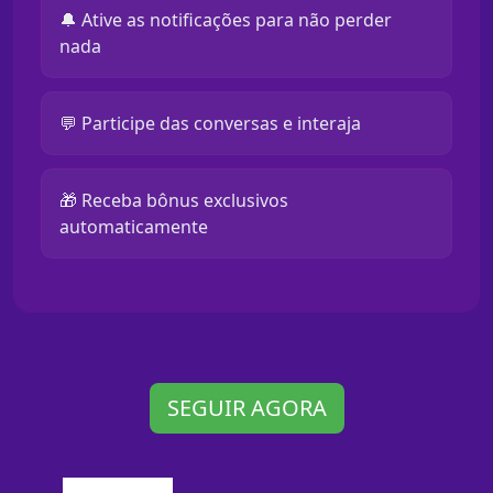
🔔 Ative as notificações para não perder
nada
💬 Participe das conversas e interaja
🎁 Receba bônus exclusivos
automaticamente
SEGUIR AGORA