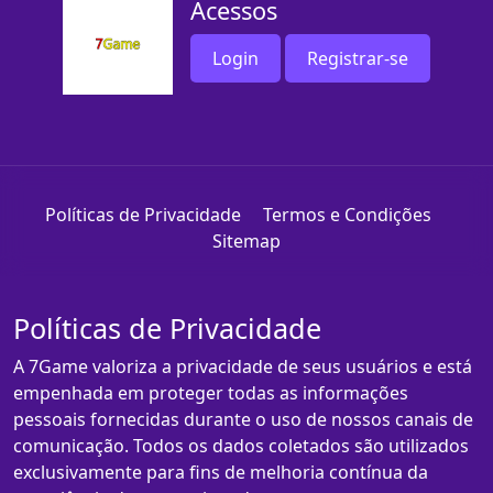
Acessos
Login
Registrar-se
Políticas de Privacidade
Termos e Condições
Sitemap
Políticas de Privacidade
A 7Game valoriza a privacidade de seus usuários e está
empenhada em proteger todas as informações
pessoais fornecidas durante o uso de nossos canais de
comunicação. Todos os dados coletados são utilizados
exclusivamente para fins de melhoria contínua da