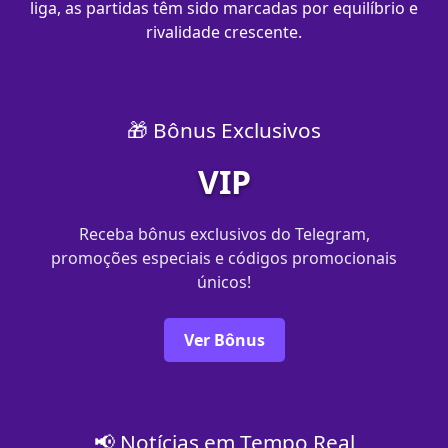
liga, as partidas têm sido marcadas por equilíbrio e
rivalidade crescente.
🎁 Bônus Exclusivos
VIP
Receba bônus exclusivos do Telegram,
promoções especiais e códigos promocionais
únicos!
Ver Bônus
📢 Notícias em Tempo Real