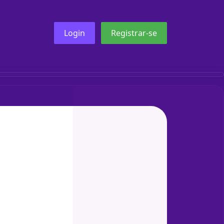
Login
Registrar-se