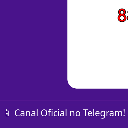
📱 Canal Oficial no Telegram!