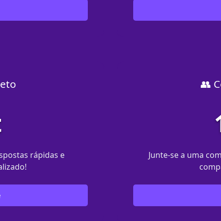
reto
👥 
t
espostas rápidas e
Junte-se a uma com
lizado!
compa
e