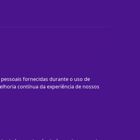
 pessoais fornecidas durante o uso de
elhoria contínua da experiência de nossos