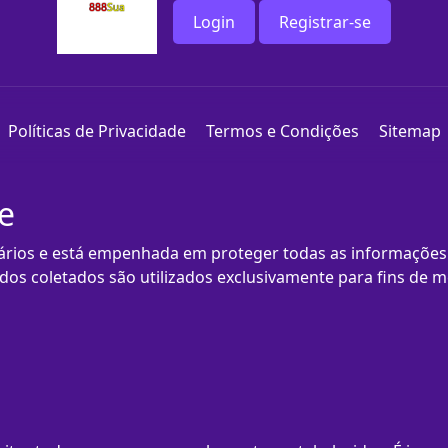
Login
Registrar-se
Políticas de Privacidade
Termos e Condições
Sitemap
de
uários e está empenhada em proteger todas as informações
os coletados são utilizados exclusivamente para fins de m