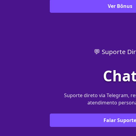
Ver Bônus
💬 Suporte Di
Cha
Suporte direto via Telegram, r
atendimento persona
Falar Suport