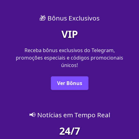
🎁 Bônus Exclusivos
VIP
Receba bônus exclusivos do Telegram,
promoções especiais e códigos promocionais
únicos!
Ver Bônus
📢 Notícias em Tempo Real
24/7