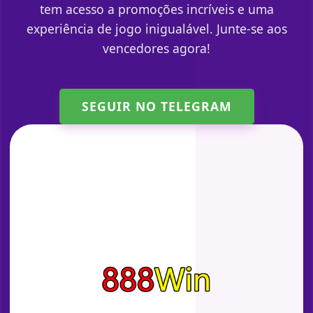
tem acesso a promoções incríveis e uma
experiência de jogo inigualável. Junte-se aos
vencedores agora!
SEGUIR NO TELEGRAM