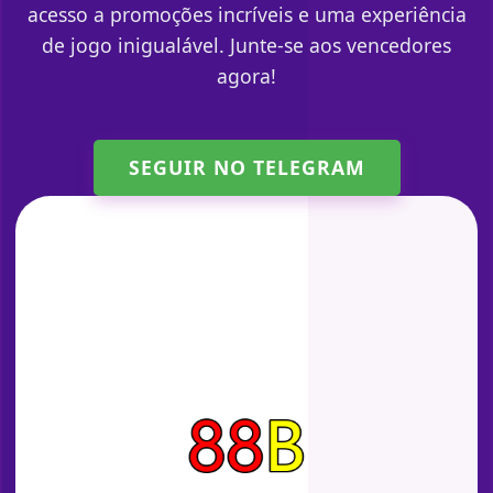
acesso a promoções incríveis e uma experiência
de jogo inigualável. Junte-se aos vencedores
agora!
SEGUIR NO TELEGRAM