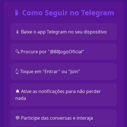
📱 Como Seguir no Telegram
📱 Baixe o app Telegram no seu dispositivo
🔍 Procure por "@88JogoOficial"
👆 Toque em "Entrar" ou "Join"
🔔 Ative as notificações para não perder
nada
💬 Participe das conversas e interaja