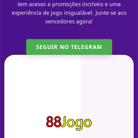
tem acesso a promoções incríveis e uma
experiência de jogo inigualável. Junte-se aos
vencedores agora!
SEGUIR NO TELEGRAM