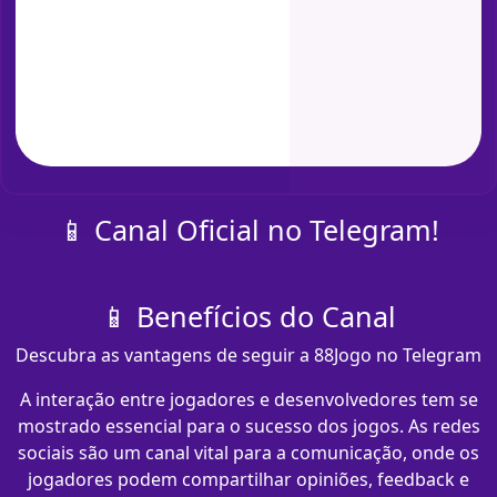
📱 Canal Oficial no Telegram!
📱 Benefícios do Canal
Descubra as vantagens de seguir a 88Jogo no Telegram
A interação entre jogadores e desenvolvedores tem se
mostrado essencial para o sucesso dos jogos. As redes
sociais são um canal vital para a comunicação, onde os
jogadores podem compartilhar opiniões, feedback e