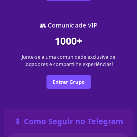
👥 Comunidade VIP
1000+
Junte-se a uma comunidade exclusiva de
jogadores e compartilhe experiências!
Entrar Grupo
📱 Como Seguir no Telegram