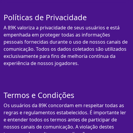
Políticas de Privacidade
A 89K valoriza a privacidade de seus usuários e está
empenhada em proteger todas as informações
pessoais fornecidas durante o uso de nossos canais de
comunicação. Todos os dados coletados são utilizados
exclusivamente para fins de melhoria contínua da
experiência de nossos jogadores.
Termos e Condições
Os usuários da 89K concordam em respeitar todas as
regras e regulamentos estabelecidos. É importante ler
e entender todos os termos antes de participar de
nossos canais de comunicação. A violação destes