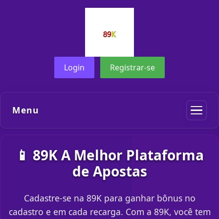
Login
Registrar-se
Menu
📱 89K A Melhor Plataforma
de Apostas
Cadastre-se na 89K para ganhar bônus no
cadastro e em cada recarga. Com a 89K, você tem