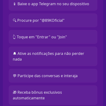
📱 Baixe o app Telegram no seu dispositivo
🔍 Procure por "@89KOficial"
👆 Toque em "Entrar" ou "Join"
🔔 Ative as notificações para não perder
nada
💬 Participe das conversas e interaja
🎁 Receba bônus exclusivos
automaticamente