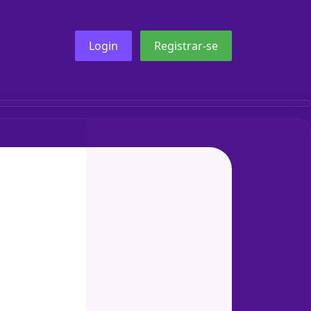
Login
Registrar-se