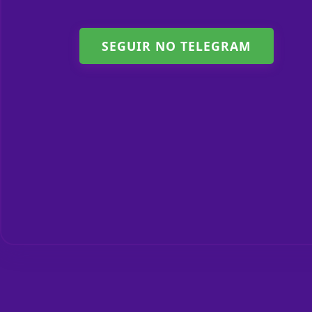
SEGUIR NO TELEGRAM