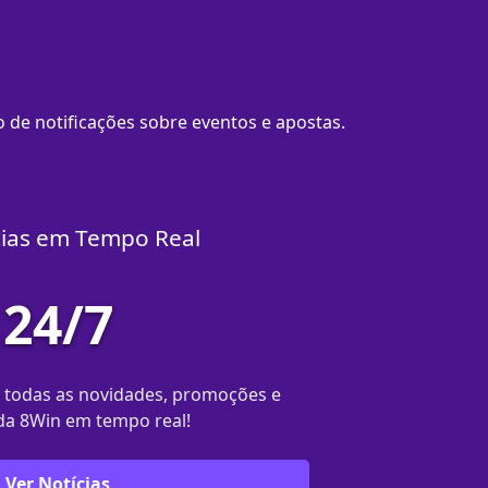
 de notificações sobre eventos e apostas.
cias em Tempo Real
24/7
e todas as novidades, promoções e
da 8Win em tempo real!
Ver Notícias