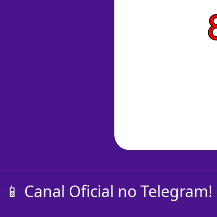
📱 Canal Oficial no Telegram!