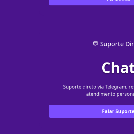
💬 Suporte Di
Cha
Suporte direto via Telegram, r
atendimento persona
Falar Suport