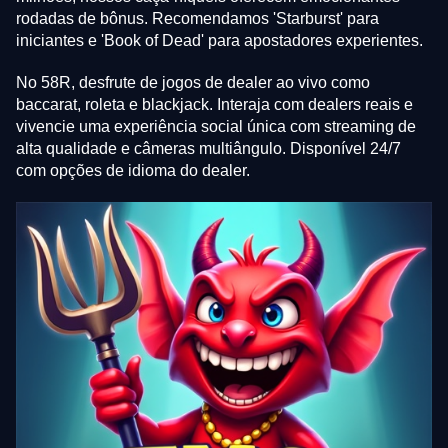
rodadas de bônus. Recomendamos 'Starburst' para
iniciantes e 'Book of Dead' para apostadores experientes.
No 58R, desfrute de jogos de dealer ao vivo como
baccarat, roleta e blackjack. Interaja com dealers reais e
vivencie uma experiência social única com streaming de
alta qualidade e câmeras multiângulo. Disponível 24/7
com opções de idioma do dealer.