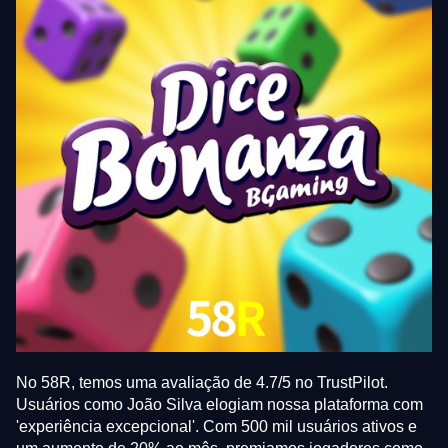
No 58R, temos uma avaliação de 4.7/5 no TrustPilot.
Usuários como João Silva elogiam nossa plataforma com
'experiência excepcional'. Com 500 mil usuários ativos e