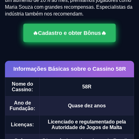
um aumento de 20% ao mês, premiamos jogadores como
Maria Souza com grandes recompensas. Especialistas da
indústria também nos recomendam.
🔥Cadastro e obter Bônus🔥
Informações Básicas sobre o Cassino 58R
Nome do
58R
Cassino:
Ano de
Quase dez anos
Fundação:
Licenciado e regulamentado pela
Licenças:
Autoridade de Jogos de Malta