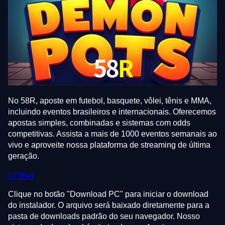
No 58R, aposte em futebol, basquete, vôlei, tênis e MMA,
incluindo eventos brasileiros e internacionais. Oferecemos
apostas simples, combinadas e sistemas com odds
competitivas. Assista a mais de 1000 eventos semanais ao
vivo e aproveite nossa plataforma de streaming de última
geração.
073Bet
Clique no botão "Download PC" para iniciar o download
do instalador. O arquivo será baixado diretamente para a
pasta de downloads padrão do seu navegador. Nosso