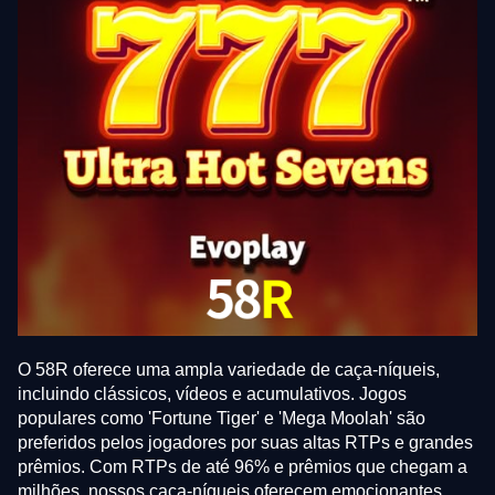
O 58R oferece uma ampla variedade de caça-níqueis,
incluindo clássicos, vídeos e acumulativos. Jogos
populares como 'Fortune Tiger' e 'Mega Moolah' são
preferidos pelos jogadores por suas altas RTPs e grandes
prêmios. Com RTPs de até 96% e prêmios que chegam a
milhões, nossos caça-níqueis oferecem emocionantes