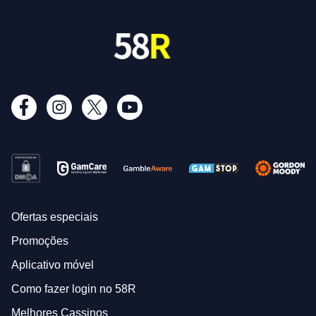
Ofertas especiais
Promoções
Aplicativo móvel
Como fazer login no 58R
Melhores Cassinos