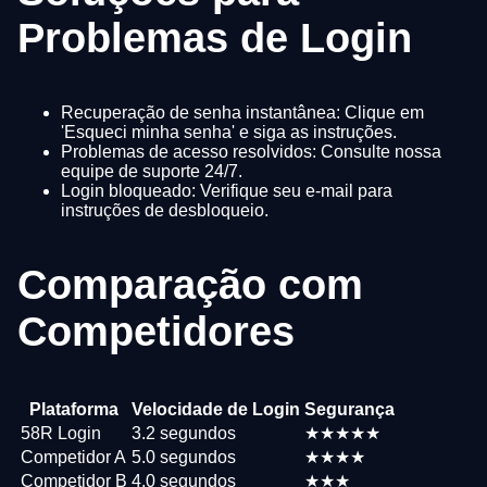
Problemas de Login
Recuperação de senha instantânea: Clique em
'Esqueci minha senha' e siga as instruções.
Problemas de acesso resolvidos: Consulte nossa
equipe de suporte 24/7.
Login bloqueado: Verifique seu e-mail para
instruções de desbloqueio.
Comparação com
Competidores
Plataforma
Velocidade de Login
Segurança
58R Login
3.2 segundos
★★★★★
Competidor A
5.0 segundos
★★★★
Competidor B
4.0 segundos
★★★