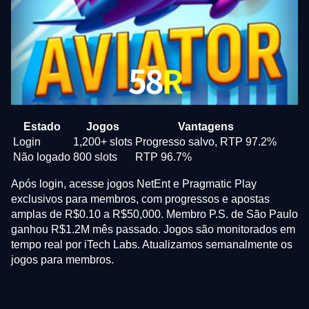
Estado
Jogos
Vantagens
Login
1,200+ slots
Progresso salvo, RTP 97.2%
Não logado
800 slots
RTP 96.7%
Após login, acesse jogos NetEnt e Pragmatic Play
exclusivos para membros, com progressos e apostas
amplas de R$0.10 a R$50,000. Membro P.S. de São Paulo
ganhou R$1.2M mês passado. Jogos são monitorados em
tempo real por iTech Labs. Atualizamos semanalmente os
jogos para membros.