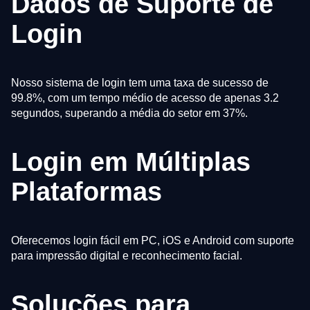
Dados de Suporte de
Login
Nosso sistema de login tem uma taxa de sucesso de
99.8%, com um tempo médio de acesso de apenas 3.2
segundos, superando a média do setor em 37%.
Login em Múltiplas
Plataformas
Oferecemos login fácil em PC, iOS e Android com suporte
para impressão digital e reconhecimento facial.
Soluções para